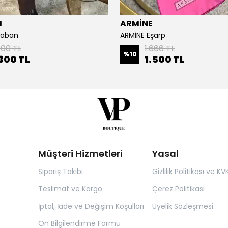
I
ARMİNE
Kaban
ARMİNE Eşarp
000 TL
1.666 TL
%
10
300 TL
1.500 TL
Müşteri Hizmetleri
Yasal
Sipariş Takibi
Gizlilik Politikası ve KV
Teslimat ve Kargo
Çerez Politikası
İptal, İade ve Değişim Koşulları
Üyelik Sözleşmesi
Ön Bilgilendirme Formu