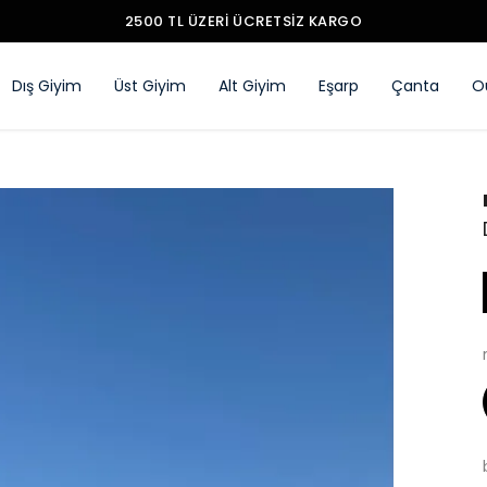
Dış Giyim
Üst Giyim
Alt Giyim
Eşarp
Çanta
O