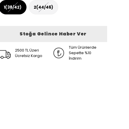
1(38/42)
2(44/46)
Stoğa Gelince Haber Ver
Tüm Ürünlerde
2500 TL Üzeri
Sepette %10
Ücretsiz Kargo
İndirim