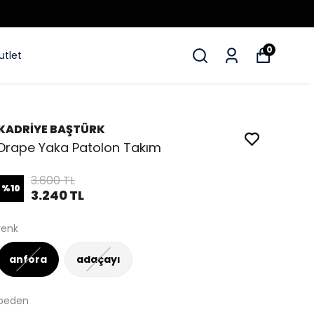
5000₺ ÜZERİ PEŞİN FİYATINA 3 TAKSİT
0
utlet
KADRİYE BAŞTÜRK
Drape Yaka Patolon Takım
3.600 TL
%
10
3.240 TL
renk
anfora
adaçayı
beden