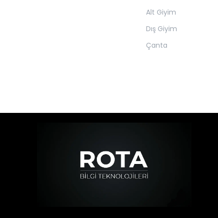
Alt Giyim
Dış Giyim
Çanta