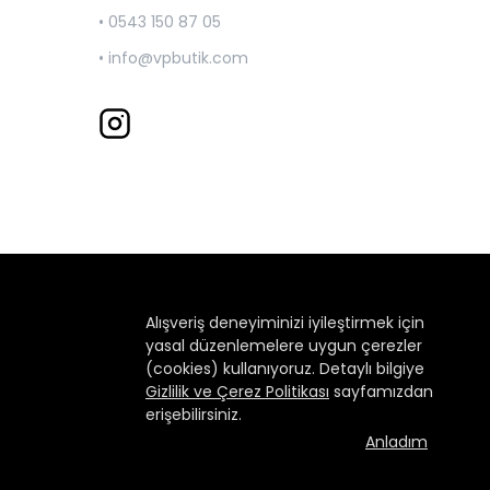
• 0543 150 87 05
•
info@vpbutik.com
Alışveriş deneyiminizi iyileştirmek için
yasal düzenlemelere uygun çerezler
(cookies) kullanıyoruz. Detaylı bilgiye
Gizlilik ve Çerez Politikası
sayfamızdan
erişebilirsiniz.
Anladım