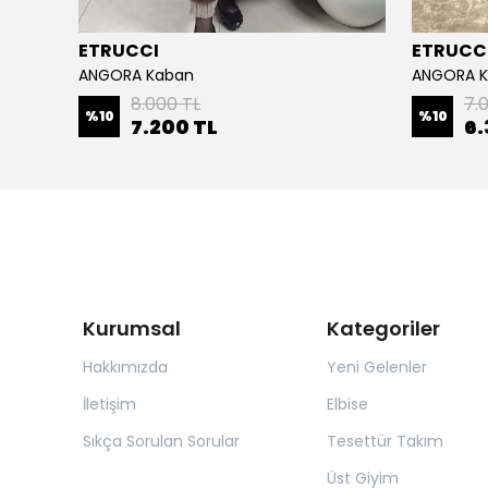
ETRUCCI
ETRUCC
ANGORA Kaban
ANGORA 
8.000 TL
7.
%
10
%
10
7.200 TL
6.
Kurumsal
Kategoriler
Hakkımızda
Yeni Gelenler
İletişim
Elbise
Sıkça Sorulan Sorular
Tesettür Takım
Üst Giyim