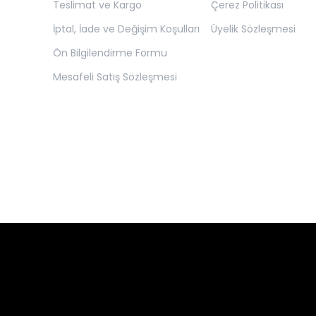
Teslimat ve Kargo
Çerez Politikası
İptal, İade ve Değişim Koşulları
Üyelik Sözleşmesi
Ön Bilgilendirme Formu
Mesafeli Satış Sözleşmesi