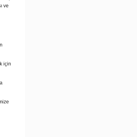
sı ve
in
k için
la
mize