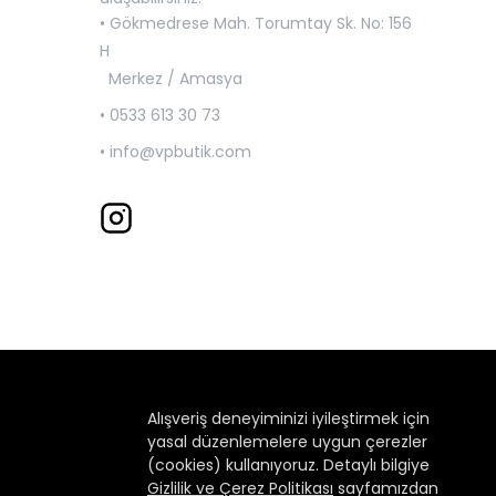
• Gökmedrese Mah. Torumtay Sk. No: 156
H
Merkez / Amasya
• 0533 613 30 73
•
info@vpbutik.com
Alışveriş deneyiminizi iyileştirmek için
yasal düzenlemelere uygun çerezler
(cookies) kullanıyoruz. Detaylı bilgiye
Gizlilik ve Çerez Politikası
sayfamızdan