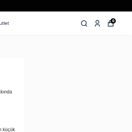
0
utlet
kkında
en küçük