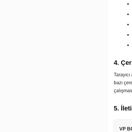
4. Çer
Tarayıcı 
bazı çere
çalışması
5. İle
VP BO