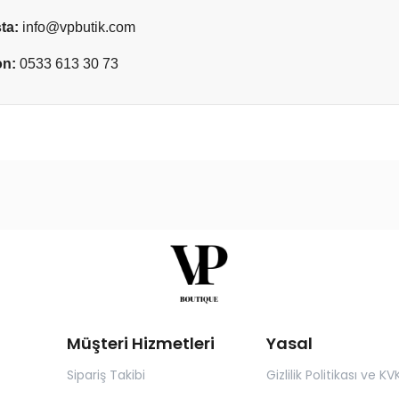
ta:
info@vpbutik.com
on:
0533 613 30 73
Müşteri Hizmetleri
Yasal
Sipariş Takibi
Gizlilik Politikası ve KV