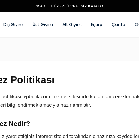
2500 TL ÜZERI ÜCRETSIZ KARGO
Dış Giyim
Üst Giyim
Alt Giyim
Eşarp
Çanta
O
z Politikası
politikası, vpbutik.com internet sitesinde kullanılan çerezler ha
leri bilgilendirmek amacıyla hazırlanmıştır.
rez Nedir?
 ziyaret ettiğiniz internet siteleri tarafından cihazınıza kaydedil