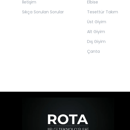
İletişim
Elbise
Sıkça Sorulan Sorular
Tesettür Takım
Üst Giyim
Alt Giyim
Dış Giyim
Çanta