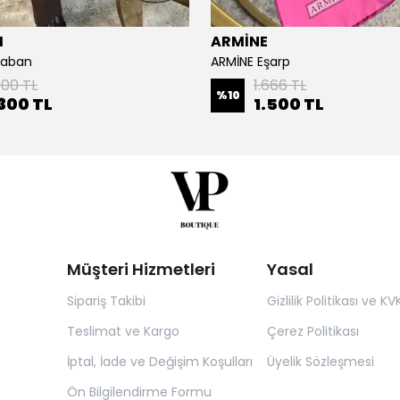
I
ARMİNE
Kaban
ARMİNE Eşarp
000 TL
1.666 TL
%
10
300 TL
1.500 TL
Müşteri Hizmetleri
Yasal
Sipariş Takibi
Gizlilik Politikası ve KV
Teslimat ve Kargo
Çerez Politikası
İptal, İade ve Değişim Koşulları
Üyelik Sözleşmesi
Ön Bilgilendirme Formu