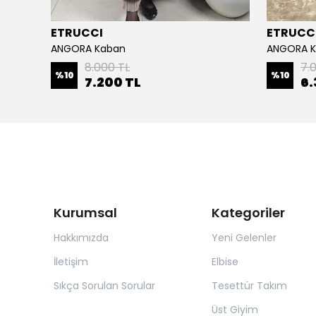
ETRUCCI
ETRUCC
ANGORA Kaban
ANGORA 
8.000 TL
7.
%
10
%
10
7.200 TL
6.
Kurumsal
Kategoriler
Hakkımızda
Yeni Gelenler
İletişim
Elbise
Sıkça Sorulan Sorular
Tesettür Takım
Üst Giyim