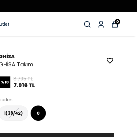
0
utlet
GHİSA
GHİSA Takım
8.795 TL
%
10
7.916 TL
beden
1(38/42)
0