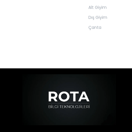
Alt Giyim
Dış Giyim
Çanta