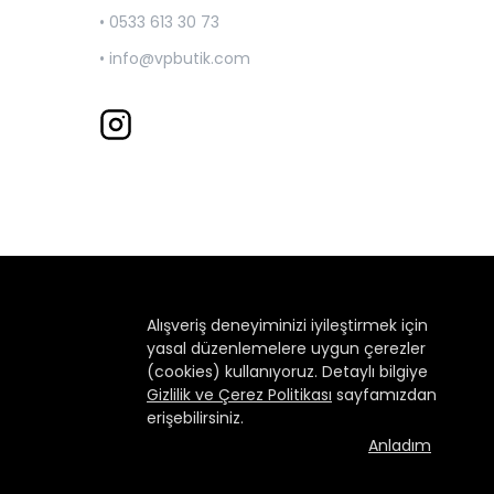
• 0533 613 30 73
•
info@vpbutik.com
Alışveriş deneyiminizi iyileştirmek için
yasal düzenlemelere uygun çerezler
(cookies) kullanıyoruz. Detaylı bilgiye
Gizlilik ve Çerez Politikası
sayfamızdan
erişebilirsiniz.
Anladım