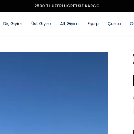
Dış Giyim
Üst Giyim
Alt Giyim
Eşarp
Çanta
O