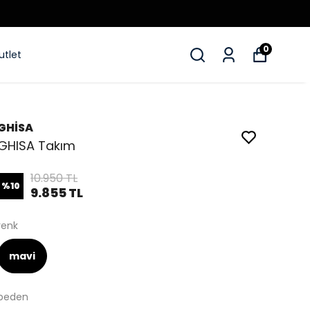
0
utlet
GHİSA
GHISA Takım
10.950 TL
%
10
9.855 TL
renk
mavi
beden