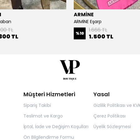
I
ARMİNE
Kaban
ARMİNE Eşarp
000 TL
1.666 TL
%
10
300 TL
1.500 TL
Müşteri Hizmetleri
Yasal
Sipariş Takibi
Gizlilik Politikası ve KV
Teslimat ve Kargo
Çerez Politikası
İptal, İade ve Değişim Koşulları
Üyelik Sözleşmesi
Ön Bilgilendirme Formu