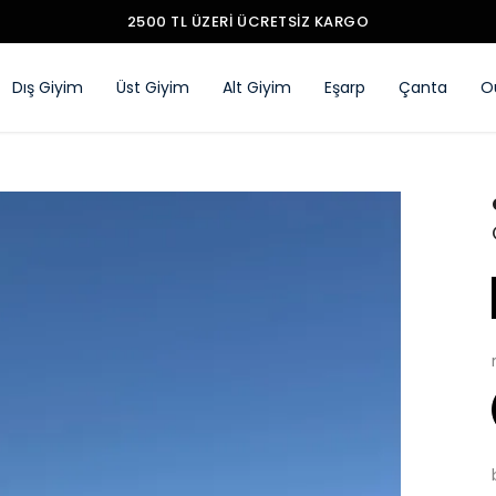
2500 TL ÜZERI ÜCRETSIZ KARGO
Dış Giyim
Üst Giyim
Alt Giyim
Eşarp
Çanta
O