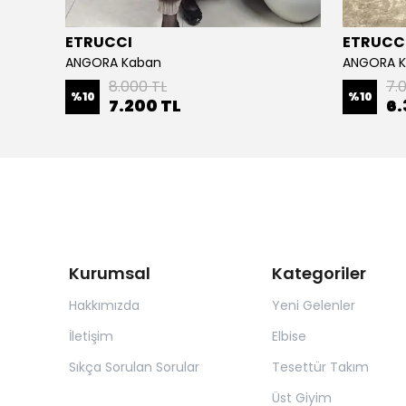
ETRUCCI
ETRUCC
ANGORA Kaban
ANGORA 
8.000 TL
7.
%
10
%
10
7.200 TL
6.
Kurumsal
Kategoriler
Hakkımızda
Yeni Gelenler
İletişim
Elbise
Sıkça Sorulan Sorular
Tesettür Takım
Üst Giyim