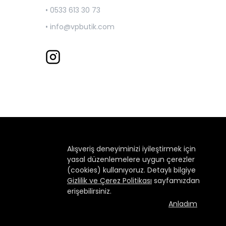
• 0533 613 30 73
•
info@vpbutik.com
Alışveriş deneyiminizi iyileştirmek için
yasal düzenlemelere uygun çerezler
(cookies) kullanıyoruz. Detaylı bilgiye
Gizlilik ve Çerez Politikası
sayfamızdan
erişebilirsiniz.
Anladım