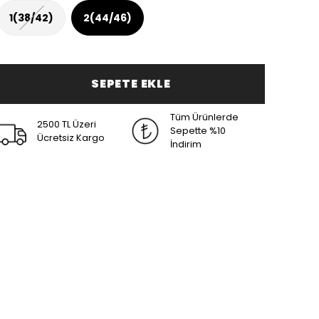
1(38/42)
2(44/46)
SEPETE EKLE
Tüm Ürünlerde
2500 TL Üzeri
Sepette %10
Ücretsiz Kargo
İndirim