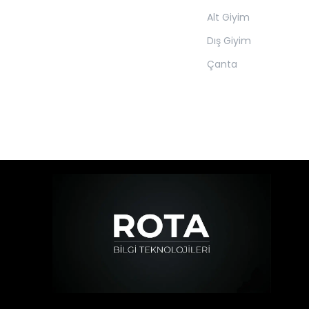
Alt Giyim
Dış Giyim
Çanta