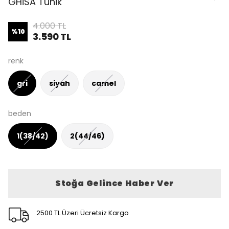
GHİSA Tunik
4.000 TL
%
10
3.590 TL
renk
gri
siyah
camel
beden
1(38/42)
2(44/46)
Stoğa Gelince Haber Ver
2500 TL Üzeri Ücretsiz Kargo