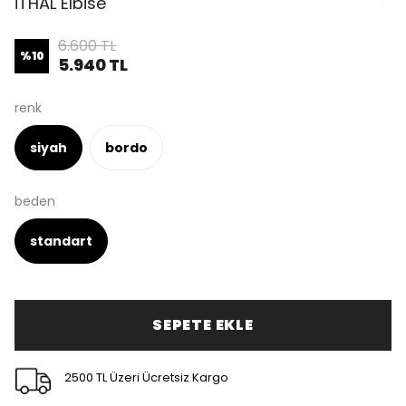
İTHAL Elbise
6.600 TL
%
10
5.940 TL
renk
siyah
bordo
beden
standart
SEPETE EKLE
2500 TL Üzeri Ücretsiz Kargo