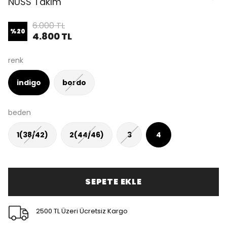
NUSS Takım
6.000 TL
%
20
4.800 TL
renk
indigo
bordo
beden
1(38/42)
2(44/46)
3
4
SEPETE EKLE
2500 TL Üzeri Ücretsiz Kargo